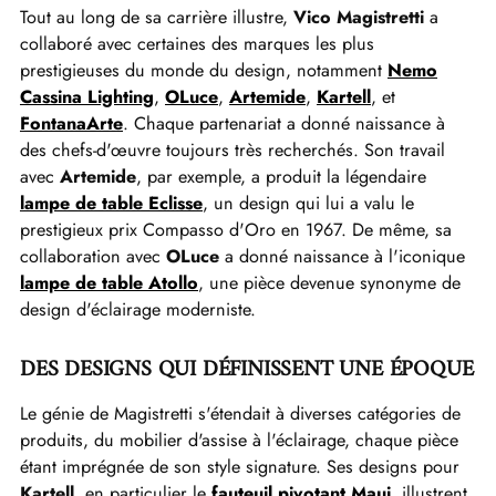
Tout au long de sa carrière illustre,
Vico Magistretti
a
collaboré avec certaines des marques les plus
prestigieuses du monde du design, notamment
Nemo
Cassina Lighting
,
OLuce
,
Artemide
,
Kartell
, et
FontanaArte
. Chaque partenariat a donné naissance à
des chefs-d'œuvre toujours très recherchés. Son travail
avec
Artemide
, par exemple, a produit la légendaire
lampe de table Eclisse
, un design qui lui a valu le
prestigieux prix Compasso d'Oro en 1967. De même, sa
collaboration avec
OLuce
a donné naissance à l'iconique
lampe de table Atollo
, une pièce devenue synonyme de
design d'éclairage moderniste.
DES DESIGNS QUI DÉFINISSENT UNE ÉPOQUE
Le génie de Magistretti s'étendait à diverses catégories de
produits, du mobilier d'assise à l'éclairage, chaque pièce
étant imprégnée de son style signature. Ses designs pour
Kartell
, en particulier le
fauteuil pivotant Maui
, illustrent