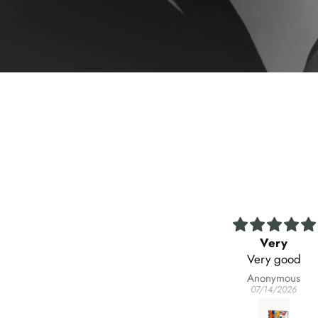
Very
Very good
A superb item whi
accommodates our kniv
Anonymous
Ian Wilcox
07/14/2026
07/11/2026
style , form and func