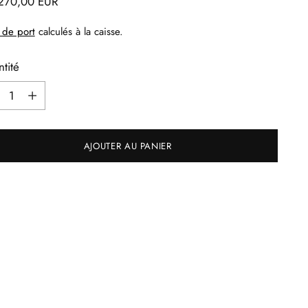
.270,00 EUR
tuel
 de port
calculés à la caisse.
tité
tité
AJOUTER AU PANIER
ter
uit
e
er