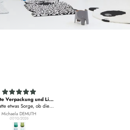
Super
Consiglio
ar ein super Support
Prezzi ottimi
Yvette Martin
ANNA MANNO
07/05/2026
07/01/2026