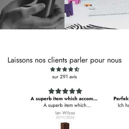
Laissons nos clients parler pour nous
sur 291 avis
A superb item which accommodates our knives with style
Perfekte Verpackung und Lieferung für heikle Weingläser
ch
Ich hatte etwas Sorge, ob die
w
es with
bestellten Designer Wein- und
Michaela DEMUTH
07/10/2026
tion.
Wassergläser von Italien nach
Österreich unbeschadet