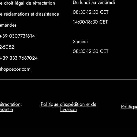
Du lundi au vendredi
e droit légal de rétractation
08:30-12:30 CET
e réclamations et d'assistance
14:00-18:30 CET
ommandes
: +39 0307731814
Samedi
42-5052
08:30-12:30 CET
 +39 333 7687024
@shopdecor.com
étractation,
Politique d'expédition et de
Politiqu
arantie
livraison