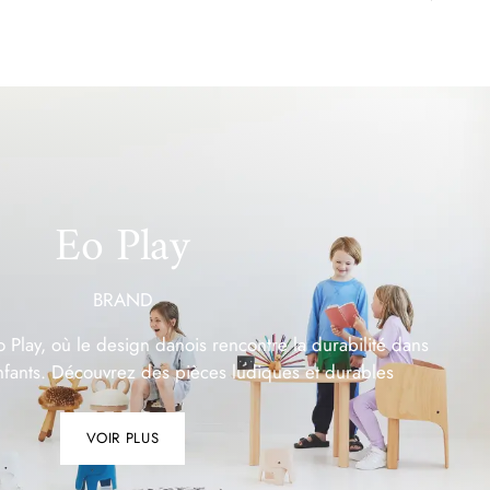
Eo Play
BRAND
Play, où le design danois rencontre la durabilité dans
nfants. Découvrez des pièces ludiques et durables
VOIR PLUS