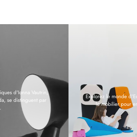
n
iques d'Ionna Vautrin,
Explorez le monde d'Eo 
a, se distinguent par
le mobilier pour e
.