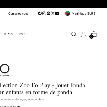
Contactez-nous
Martinique
(EUR
€)
Geolocation Button: Mart
BLOG
B2B
0
llection Zoo Eo Play - Jouet Panda
ur enfants en forme de panda
 eo-zoo-panda-large-gioco-bambini